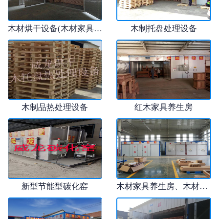
木材烘干设备(木材家具二次烘干设备)
木制托盘处理设备
木制品热处理设备
红木家具养生房
新型节能型碳化窑
木材家具养生房、木材家具平衡窑