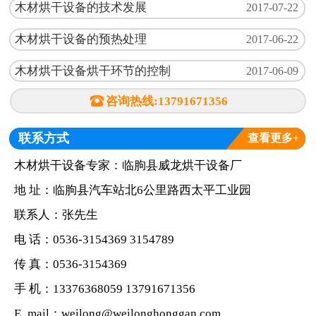
木材烘干设备的技术发展
2017-07-22
木材烘干设备的预热处理
2017-06-22
木材烘干设备烘干环节的控制
2017-06-09

咨询热线:13791671356
联系方式
查看更多+
木材烘干设备专家：临朐县威龙烘干设备厂
地 址：临朐县汽车站北6公里路西太平工业园
联系人：张先生
电 话：0536-3154369 3154789
传 真：0536-3154369
手 机：13376368059 13791671356
E_mail：weilong@weilonghonggan.com