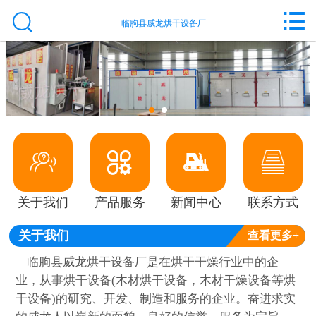


网站首页

临朐县威龙烘干设备厂
网站首页
公司简介
产品展示




新闻中心
客户案例
关于我们
产品服务
新闻中心
联系方式
发货现场
关于我们
查看更多+
临朐县威龙烘干设备厂是在烘干干燥行业中的企
选型资询
业，从事烘干设备(木材烘干设备，木材干燥设备等烘
干设备)的研究、开发、制造和服务的企业。奋进求实
工艺辅导