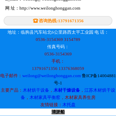
网 址：http://www.weilonghonggan.com

咨询热线:13791671356
地址：临朐县汽车站北6公里路西太平工业园 电 话：
0536-3154369 3154789
传真号码：
0536-3154369
手机：
13791671356 13376368059
电子邮件：
weilong@weilonghonggan.com
鲁ICP备14004881
号-1
主要产品：
木材烘干设备
，
木材干燥设备
，
江苏木材烘干设
备
，
木材家具平衡窑
，木材家具养生房
友情链接：
木托盘
清淤船