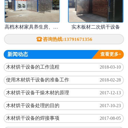
高档木材家具养生房、木材家具平衡窑
实木板材二次烘干设备

咨询热线:13791671356
新闻动态
查看更多+
木材烘干设备的工作流程
2018-03-10
使用木材烘干设备的准备工作
2018-02-28
木材烘干设备干燥木材的原理
2017-12-13
木材烘干设备处理的目的
2017-10-23
木材烘干设备的焊接事项
2017-08-05