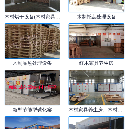
木材烘干设备(木材家具二次烘干设备)
木制托盘处理设备
木制品热处理设备
红木家具养生房
新型节能型碳化窑
木材家具养生房、木材家具平衡窑