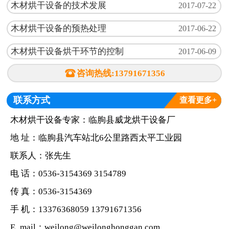
木材烘干设备的技术发展
2017-07-22
木材烘干设备的预热处理
2017-06-22
木材烘干设备烘干环节的控制
2017-06-09

咨询热线:13791671356
联系方式
查看更多+
木材烘干设备专家：临朐县威龙烘干设备厂
地 址：临朐县汽车站北6公里路西太平工业园
联系人：张先生
电 话：0536-3154369 3154789
传 真：0536-3154369
手 机：13376368059 13791671356
E_mail：weilong@weilonghonggan.com