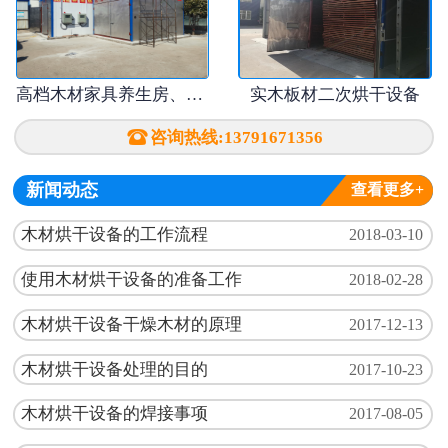
高档木材家具养生房、木材家具平衡窑
实木板材二次烘干设备

咨询热线:13791671356
新闻动态
查看更多+
木材烘干设备的工作流程
2018-03-10
使用木材烘干设备的准备工作
2018-02-28
木材烘干设备干燥木材的原理
2017-12-13
木材烘干设备处理的目的
2017-10-23
木材烘干设备的焊接事项
2017-08-05