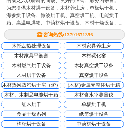
的威龙人以崭新的面貌、良好的信誉、服务为宗旨。
为您提供木材烘干设备，木材养生房，单板烘干机，
在线留言
海参烘干设备、微波烘干机、真空烘干机、电能烘干
箱、高温电烘箱、中药材烘干设备、木材干燥设备、...
联系我们

咨询热线:13791671356
木托盘热处理设备
木材家具养生房
木材家具平衡窑
木材碳化窑
木材燃气烘干设备
木材真空烘干设备
木材烘干设备
真空烘干设备
木材热风蒸汽烘干房（炉）
(木材)金属壳整体烘干箱
木材、木制品电能烘干箱
木材含水率测量仪
红木烘干
单板烘干机
食品干燥系列
纸筒烘干设备
枸杞烘干设备
中药材烘干设备