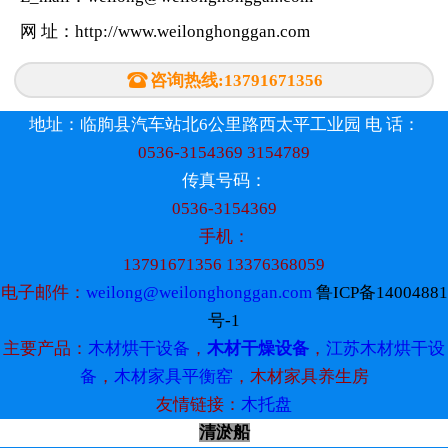
网 址：http://www.weilonghonggan.com

咨询热线:13791671356
地址：临朐县汽车站北6公里路西太平工业园 电 话：
0536-3154369 3154789
传真号码：
0536-3154369
手机：
13791671356 13376368059
电子邮件：
weilong@weilonghonggan.com
鲁ICP备14004881
号-1
主要产品：
木材烘干设备
，
木材干燥设备
，
江苏木材烘干设
备
，
木材家具平衡窑
，木材家具养生房
友情链接：
木托盘
清淤船