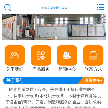


网站首页

临朐县威龙烘干设备厂
网站首页
公司简介
产品展示




新闻中心
客户案例
关于我们
产品服务
新闻中心
联系方式
发货现场
关于我们
查看更多+
临朐县威龙烘干设备厂是在烘干干燥行业中的企
选型资询
业，从事烘干设备(木材烘干设备，木材干燥设备等烘
干设备)的研究、开发、制造和服务的企业。奋进求实
工艺辅导