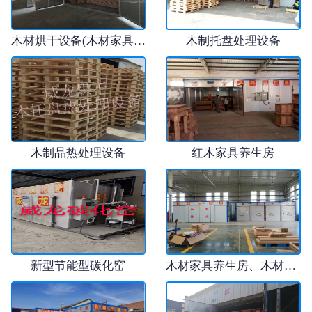
木材烘干设备(木材家具二次烘干设备)
木制托盘处理设备
木制品热处理设备
红木家具养生房
新型节能型碳化窑
木材家具养生房、木材家具平衡窑