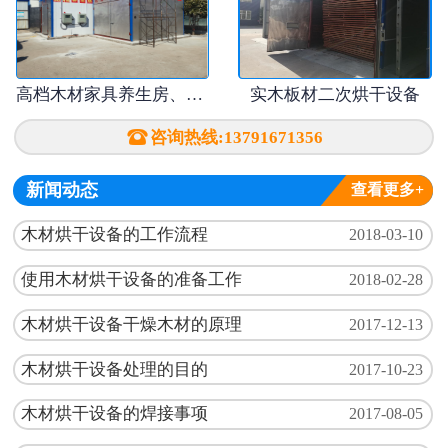
高档木材家具养生房、木材家具平衡窑
实木板材二次烘干设备

咨询热线:13791671356
新闻动态
查看更多+
木材烘干设备的工作流程
2018-03-10
使用木材烘干设备的准备工作
2018-02-28
木材烘干设备干燥木材的原理
2017-12-13
木材烘干设备处理的目的
2017-10-23
木材烘干设备的焊接事项
2017-08-05