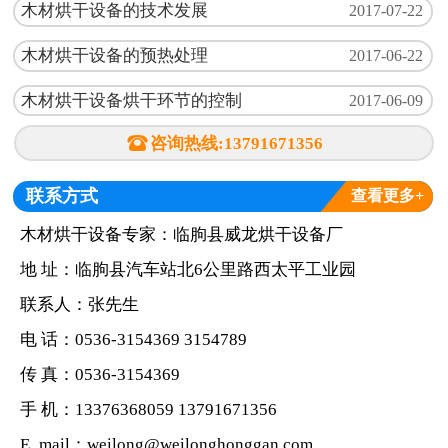
木材烘干设备的技术发展
2017-07-22
木材烘干设备的预热处理
2017-06-22
木材烘干设备烘干环节的控制
2017-06-09

咨询热线:13791671356
联系方式
查看更多+
木材烘干设备专家：临朐县威龙烘干设备厂
地 址：临朐县汽车站北6公里路西太平工业园
联系人：张先生
电 话：0536-3154369 3154789
传 真：0536-3154369
手 机：13376368059 13791671356
E_mail：weilong@weilonghonggan.com