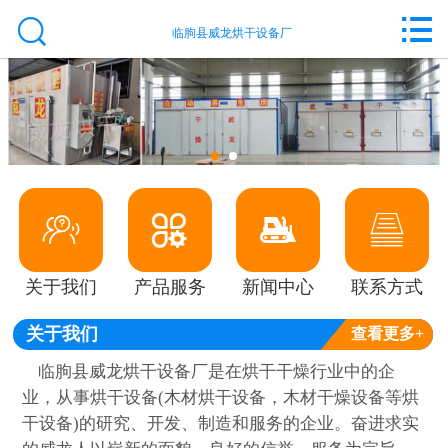


网站首页

临朐县威龙烘干设备厂
网站首页
公司简介
产品展示




新闻中心
客户案例
关于我们
产品服务
新闻中心
联系方式
发货现场
关于我们
查看更多+
临朐县威龙烘干设备厂是在烘干干燥行业中的企
选型资询
业，从事烘干设备(木材烘干设备，木材干燥设备等烘
干设备)的研究、开发、制造和服务的企业。奋进求实
工艺辅导