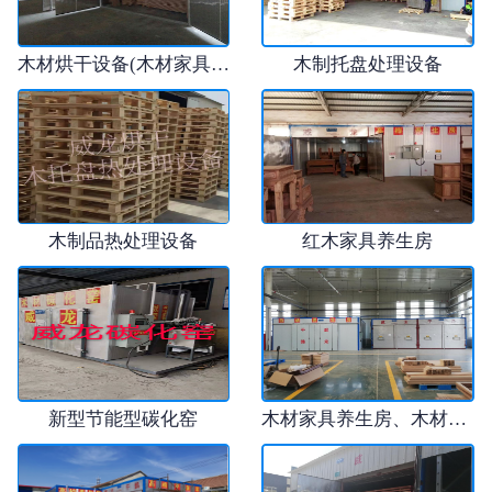
木材烘干设备(木材家具二次烘干设备)
木制托盘处理设备
木制品热处理设备
红木家具养生房
新型节能型碳化窑
木材家具养生房、木材家具平衡窑