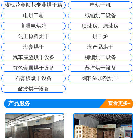
玫瑰花金银花专业烘干箱
电烘干机
电烘干箱
纸箱烘干设备
高温电烘箱
喷漆房、烤漆房
化工原料烘干
烘干炉
海参烘干
海产品烘干
汽车座垫烘干设备
柳编烘干设备
有色金属烘干设备
蒸汽烘干设备
石膏板烘干设备
饲料添加剂烘干
微波烘干设备
产品服务
查看更多+