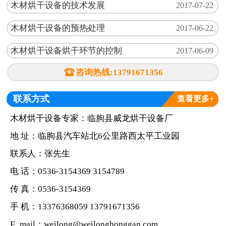
木材烘干设备的技术发展
2017-07-22
木材烘干设备的预热处理
2017-06-22
木材烘干设备烘干环节的控制
2017-06-09

咨询热线:13791671356
联系方式
查看更多+
木材烘干设备专家：临朐县威龙烘干设备厂
地 址：临朐县汽车站北6公里路西太平工业园
联系人：张先生
电 话：0536-3154369 3154789
传 真：0536-3154369
手 机：13376368059 13791671356
E_mail：weilong@weilonghonggan.com