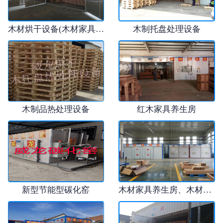
木材烘干设备(木材家具二次烘干设备)
木制托盘处理设备
木制品热处理设备
红木家具养生房
新型节能型碳化窑
木材家具养生房、木材家具平衡窑