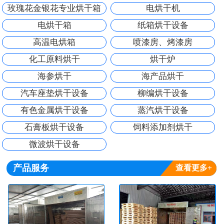
玫瑰花金银花专业烘干箱
电烘干机
电烘干箱
纸箱烘干设备
高温电烘箱
喷漆房、烤漆房
化工原料烘干
烘干炉
海参烘干
海产品烘干
汽车座垫烘干设备
柳编烘干设备
有色金属烘干设备
蒸汽烘干设备
石膏板烘干设备
饲料添加剂烘干
微波烘干设备
产品服务
查看更多+