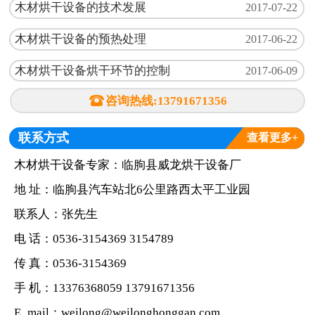
木材烘干设备的技术发展
2017-07-22
木材烘干设备的预热处理
2017-06-22
木材烘干设备烘干环节的控制
2017-06-09

咨询热线:13791671356
联系方式
查看更多+
木材烘干设备专家：临朐县威龙烘干设备厂
地 址：临朐县汽车站北6公里路西太平工业园
联系人：张先生
电 话：0536-3154369 3154789
传 真：0536-3154369
手 机：13376368059 13791671356
E_mail：weilong@weilonghonggan.com