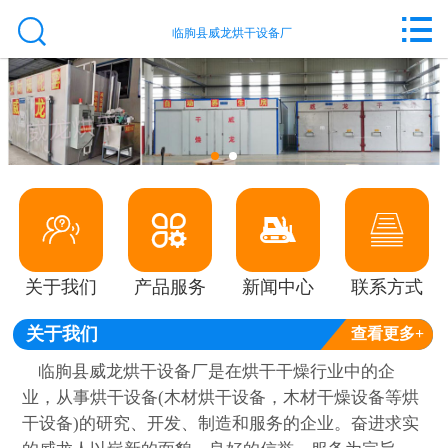


网站首页

临朐县威龙烘干设备厂
网站首页
公司简介
产品展示




新闻中心
客户案例
关于我们
产品服务
新闻中心
联系方式
发货现场
关于我们
查看更多+
临朐县威龙烘干设备厂是在烘干干燥行业中的企
选型资询
业，从事烘干设备(木材烘干设备，木材干燥设备等烘
干设备)的研究、开发、制造和服务的企业。奋进求实
工艺辅导