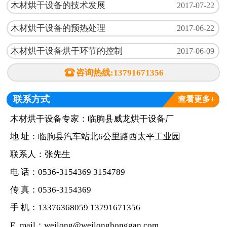
木材烘干设备的技术发展
2017-07-22
木材烘干设备的预热处理
2017-06-22
木材烘干设备烘干环节的控制
2017-06-09

咨询热线:13791671356
联系方式
查看更多+
木材烘干设备专家：临朐县威龙烘干设备厂
地 址：临朐县汽车站北6公里路西太平工业园
联系人：张先生
电 话：0536-3154369 3154789
传 真：0536-3154369
手 机：13376368059 13791671356
E_mail：weilong@weilonghonggan.com