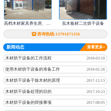
高档木材家具养生房、木材家具平衡窑
实木板材二次烘干设备

咨询热线:13791671356
新闻动态
查看更多+
木材烘干设备的工作流程
2018-03-10
使用木材烘干设备的准备工作
2018-02-28
木材烘干设备干燥木材的原理
2017-12-13
木材烘干设备处理的目的
2017-10-23
木材烘干设备的焊接事项
2017-08-05