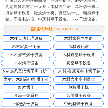
的威龙人以崭新的面貌、良好的信誉、服务为宗旨。
为您提供木材烘干设备，木材养生房，单板烘干机，
在线留言
海参烘干设备、微波烘干机、真空烘干机、电能烘干
箱、高温电烘箱、中药材烘干设备、木材干燥设备、...
联系我们

咨询热线:13791671356
木托盘热处理设备
木材家具养生房
木材家具平衡窑
木材碳化窑
木材燃气烘干设备
木材真空烘干设备
木材烘干设备
真空烘干设备
木材热风蒸汽烘干房（炉）
(木材)金属壳整体烘干箱
木材、木制品电能烘干箱
木材含水率测量仪
红木烘干
单板烘干机
食品干燥系列
纸筒烘干设备
枸杞烘干设备
中药材烘干设备