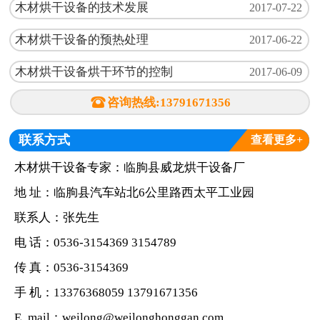
木材烘干设备的技术发展
2017-07-22
木材烘干设备的预热处理
2017-06-22
木材烘干设备烘干环节的控制
2017-06-09

咨询热线:13791671356
联系方式
查看更多+
木材烘干设备专家：临朐县威龙烘干设备厂
地 址：临朐县汽车站北6公里路西太平工业园
联系人：张先生
电 话：0536-3154369 3154789
传 真：0536-3154369
手 机：13376368059 13791671356
E_mail：weilong@weilonghonggan.com