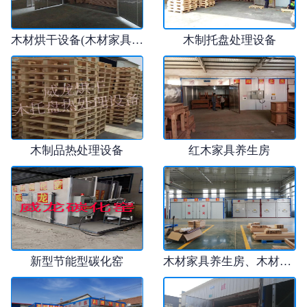
木材烘干设备(木材家具二次烘干设备)
木制托盘处理设备
木制品热处理设备
红木家具养生房
新型节能型碳化窑
木材家具养生房、木材家具平衡窑