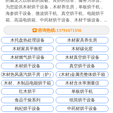
的威龙人以崭新的面貌、良好的信誉、服务为宗旨。
为您提供木材烘干设备，木材养生房，单板烘干机，
在线留言
海参烘干设备、微波烘干机、真空烘干机、电能烘干
箱、高温电烘箱、中药材烘干设备、木材干燥设备、...
联系我们

咨询热线:13791671356
木托盘热处理设备
木材家具养生房
木材家具平衡窑
木材碳化窑
木材燃气烘干设备
木材真空烘干设备
木材烘干设备
真空烘干设备
木材热风蒸汽烘干房（炉）
(木材)金属壳整体烘干箱
木材、木制品电能烘干箱
木材含水率测量仪
红木烘干
单板烘干机
食品干燥系列
纸筒烘干设备
枸杞烘干设备
中药材烘干设备