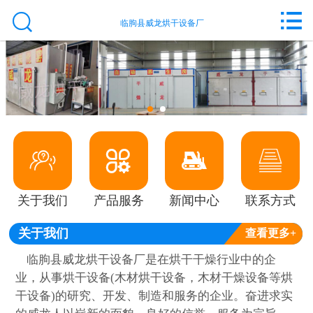


网站首页

临朐县威龙烘干设备厂
网站首页
公司简介
产品展示




新闻中心
客户案例
关于我们
产品服务
新闻中心
联系方式
发货现场
关于我们
查看更多+
临朐县威龙烘干设备厂是在烘干干燥行业中的企
选型资询
业，从事烘干设备(木材烘干设备，木材干燥设备等烘
干设备)的研究、开发、制造和服务的企业。奋进求实
工艺辅导